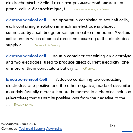
elektrochemische Zelle, f rus. электрохимический элемент, m
pranc. cellule électrochimique, f …
Fizikos terminų žodynas
electrochemical cell
— an apparatus consisting of two half cells,
each containing a solution in which an electrode is placed,
connected by a salt bridge or semipermeable membrane. A voltaic
cell is one in which chemical reactions occurring at the electrodes
supply a… …
Medical dictionary
electrochemical cell
— noun a container containing an electrolyte
and two electrodes; used to produce direct current electricity; one
or more of them constitute a battery …
Wiktionary
Electrochemical Cell
— A device containing two conducting
electrodes, one positive and the other negative, made of dissimilar
materials (usually metals) that are immersed in a chemical solution
(electrolyte) that transmits positive ions from the negative to the…
…
Energy terms
© Academic, 2000-2026
18+
Contact us:
Technical Support
,
Advertising