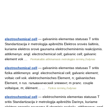
electrochemical cell
— galvaninis elementas statusas T sritis
Standartizacija ir metrologija apibrėžtis Elektros srovės šaltinis,
kuriame elektros srovė gaunama elektrocheminėmis reakcijomis.
atitikmenys: angl. electrochemical cell; galvanic cell; galvanic
element vok …
Penkiakalbis aiškinamasis metrologijos terminų žodynas
electrochemical cell
— galvaninis elementas statusas T sritis
fizika atitikmenys: angl. electrochemical cell; galvanic element;
voltaic cell vok. elektrochemisches Element, n; galvanisches
Element, n rus. гальванический элемент, m pranc. couple
voltaïque, m; élément… …
Fizikos terminų žodynas
electrochemical cell
— elektrocheminis elementas statusas T
sritis Standartizacija ir metrologija apibrėžtis Darinys, kuriame
elektros energija gaunama iš cheminių reakcijų. atitikmenys: angl.