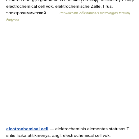
electrochemical cell vok. elektrochemische Zelle, f rus.
электрохимический… …
Penkiakalbis aiškinamasis metrologijos terminų
žodynas
electrochemical cell
— elektrocheminis elementas statusas T
sritis fizika atitikmenys: angl. electrochemical cell vok.