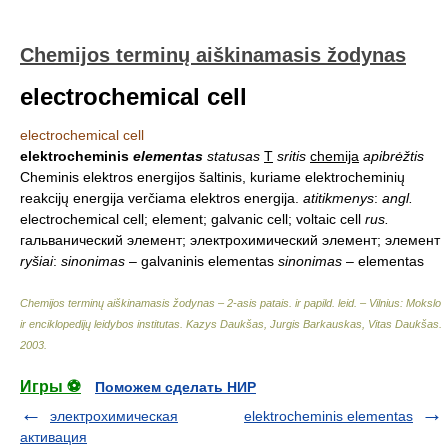
Chemijos terminų aiškinamasis žodynas
electrochemical cell
electrochemical cell
elektrocheminis
elementas
statusas
T
sritis
chemija
apibrėžtis
Cheminis elektros energijos šaltinis, kuriame elektrocheminių
reakcijų energija verčiama elektros energija.
atitikmenys
:
angl.
electrochemical cell; element; galvanic cell; voltaic cell
rus.
гальванический элемент; электрохимический элемент; элемент
ryšiai
:
sinonimas
– galvaninis elementas
sinonimas
– elementas
Chemijos terminų aiškinamasis žodynas – 2-asis patais. ir papild. leid. – Vilnius: Mokslo
ir enciklopedijų leidybos institutas
.
Kazys Daukšas, Jurgis Barkauskas, Vitas Daukšas
.
2003
.
Игры ⚽
Поможем сделать НИР
электрохимическая
elektrocheminis elementas
активация